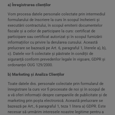
a) Înregistrarea clienților
Vom procesa datele personale colectate prin intermediul
formularului de înscriere la curs în scopul încheierii și
executării contractului, în scopul emiterii documentelor
fiscale și a celor de participare la curs: certificat de
participare sau certificat autorizat și în scopul furnizării
informațiilor cu privire la derularea cursului. Această
prelucrare se bazează pe Art. 6, paragraful 1, literele a), b),
c). Datele vor fi colectate și păstrate în condiții de
siguranță conform prevederilor legale în vigoare, GDPR și
ordonanței OUG 129/2000.
b) Marketing și Analiza Clienților
Toate datele dvs. personale colectate prin formularul de
înregistrare la curs vor fi procesate de noi și în scopul de
a vă oferi informații despre campaniile de publicitate și de
marketing prin poșta electronică. Această prelucrare se
bazează pe Art., 6 paragraful 1, teza 1 litera a) GDPR. Este
necesar să urmărim interesele noastre legitime pentru a