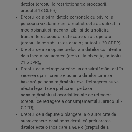
datelor (dreptul la restricționarea procesării,
articolul 18 GDPR);
Dreptul de a primi datele personale cu privire la
persoana vizată într-un format structurat, utilizat în
mod obișnuit și mecanolizibil și de a solicita
transmiterea acestor date către un alt operator
(dreptul la portabilitatea datelor, articolul 20 GDPR);
Dreptul de a se opune prelucrării datelor cu intenția
de a înceta prelucrarea (dreptul la obiecție, articolul
21 GDPR),;
Dreptul de a retrage oricând un consimțământ dat în
vederea opririi unei prelucrări a datelor care se
bazează pe consimțământul dvs. Retragerea nu va
afecta legalitatea prelucrării pe baza
consimțământului acordat înainte de retragere
(dreptul de retragere a consimțământului, articolul 7
GDPR);
Dreptul de a depune o plângere la o autoritate de
supraveghere, dacă considerați că prelucrarea
datelor este o încălcare a GDPR (dreptul de a