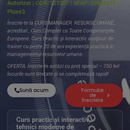
Autorizat | COR: 121207 | SEAP: 09022019 |
Pluxe3
Înscrie-te la CURS MANAGER RESURSE UMANE,
acreditat , Curs Complet cu Toate Competențele
Europene. Curs Practic și Interactiv, susținut de
trainer cu peste 20 de ani experiență practică în
managementul resurselor umane.
OFERTA: Înscrie-te astăzi cu preţ special – 750 lei!
locurile sunt limitate și se completează rapid!
Sună acum
Formular
de
înscriere
Curs practic și interactiv,
tehnici moderne de