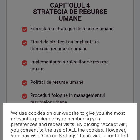
CAPITOLUL 4
STRATEGIA DE RESURSE
UMANE
Formularea strategiei de resurse umane
Tipuri de strategii cu implicaţii în
domeniul resurselor umane
Implementarea strategiilor de resurse
umane
Politici de resurse umane
Proceduri folosite în managementul
resurselor umane
We use cookies on our website to give you the most
relevant experience by remembering your
preferences and repeat visits. By clicking “Accept All”,
you consent to the use of ALL the cookies. However,
you may visit "Cookie Settings" to provide a controlled