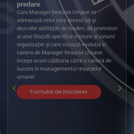
predare
Curs Manager Resurse Umane se
adresează celor care doresc să-și
dezvolte abilitățile de leaderi, de promotori
ai unei filozofii specifice misiunii și viziunii
organizației și care vizează evoluția în
cariera de Manager Resurse Umane.
începe acum călătoria către o carieră de
succes în managementul resurselor
umane!
Formular de înscriere