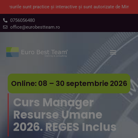
ile sunt practice și interactive și sunt autorizate de Ministerul Mun
0756056480
office@eurobestteam.ro
Online: 08 – 30 septembrie 2026
Curs Manager
Resurse Umane
2026. REGES Inclus